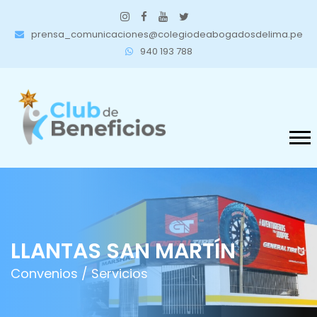
prensa_comunicaciones@colegiodeabogadosdelima.pe
940 193 788
LLANTAS SAN MARTÍN
Convenios /
Servicios